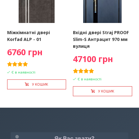
Міжкімнатні двері
Вхідні двері Straj PROOF
Korfad ALP - 01
Slim-S Антрацит 970 мм
вулиця
6760 грн
47100 грн
Є в наявності
Є в наявності
У КОШИК
У КОШИК