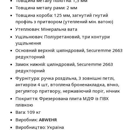
Товщина металу полотна: 1,5 мм
Товщина металу рами: 2 мм
Товщина короба: 125 мм, загнутий гнутий
профіль з притвором (утеплений мін. ватою)
Утеплювач: Мінеральна вата
Ущільнювач: Поліуретановий, три контури
ущільнення
Основний верхній: циліндровий, Securemme 2663
редукторний
Замок нижній: циліндровий, Securemme 2663
редукторний
Фурнітура: ручка роздільна, 3 зовнішні петлі,
антизрізи 4 шт, втоплена броненакладка, вічко,
регулятор притвору, нержавіючий поріг, нічник
Покриття: Фрезерована плита МДФ із ПВХ
плівкою
Вага: 109 кг
Виробник:
ABWEHR
Виробництво: Україна