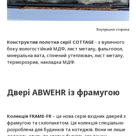
Внутрішня сторона
Конструктив полотна серії COTTAGE
- з вуличного
боку вологостійкий МДФ, лист металу, фальгоізол,
мінеральна вата, спінений утеплювач, лист металу,
терморозрив, накладка МДФ.
Двері ABWEHR із фрамугою
Колекція FRAME-FR
– це нова серія вхідних дверей з
фрамугою та склопакетом. Ця колекція спеціально
розроблена для будинків та котеджів. Вони не лише
додають стиль та статус будівлі, але також