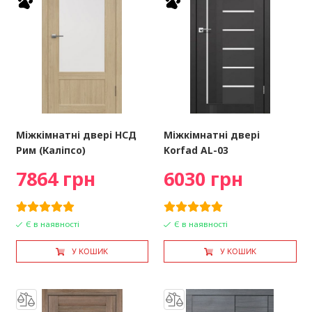
Міжкімнатні двері НСД
Міжкімнатні двері
Рим (Каліпсо)
Korfad AL-03
7864 грн
6030 грн
Є в наявності
Є в наявності
У КОШИК
У КОШИК