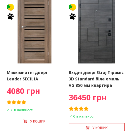
Міжкімнатні двері
Вхідні двері Straj Піраміс
Leador SECILIA
3D Standard біла емаль
VG 850 мм квартира
4080 грн
36450 грн
Є в наявності
Є в наявності
У КОШИК
У КОШИК