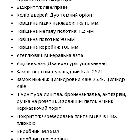
Відкриття: ліве/праве
Колір дверей: Дуб темний оріон
Товщина МДФ накладок: 16/10 мм.
Товщина металу полотна: 1.2 мм
Товщина полотна: 90 мм
Товщина коробки: 100 мм
Утеплювач: Мінеральна вата
Ущільнювач: Два контури ущільнення
Замок верхній: сувальдний Kale 257L
Замок нижній: циліндровий Kale 252R, циліндр
Kale
Фурнітура: лиштва, броненакладка, антизрізи,
ручка на розетці, 3 зовнішні петлі, нічник,
нержавіючий поріг
Покриття: Фрезерована плита МДФ із ПВХ
плівкою
Виробник:
MAGDA
Виробництво: Україна