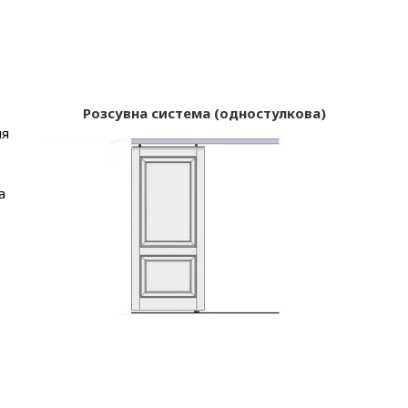
Розсувна система (одностулкова)
ля
а