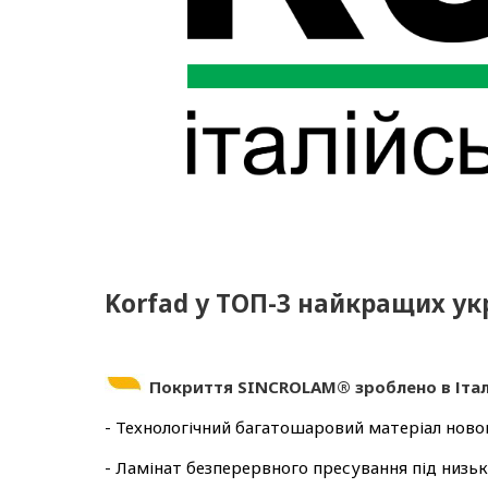
Korfad у ТОП-3 найкращих ук
Покриття SINCROLAM® зроблено в Італі
- Технологічний багатошаровий матеріал новог
- Ламінат безперервного пресування під низь