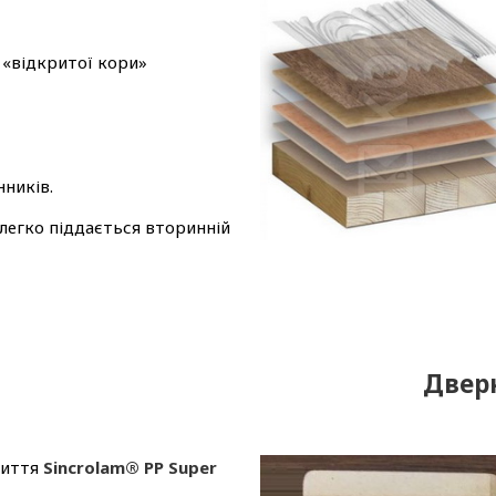
т «відкритої кори»
нників.
егко піддається вторинній
Дверн
риття
Sincrolam® PP Super