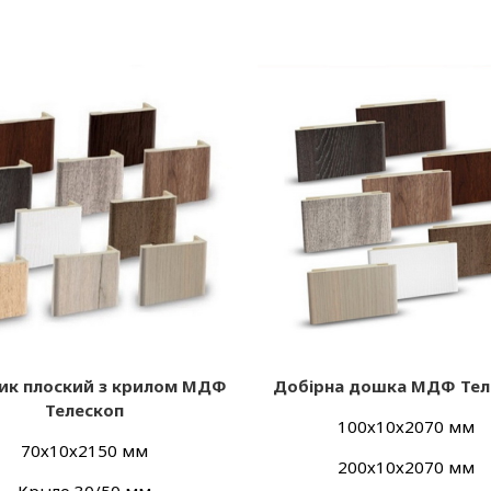
ник плоский з крилом МДФ
Добір
на дошка МДФ Тел
Телескоп
100х10х2070 мм
70х10х2150 мм
200х10х2070 мм