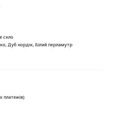
м
е скло
ко, Дуб нордік, Білий перламутр
-х платежів)