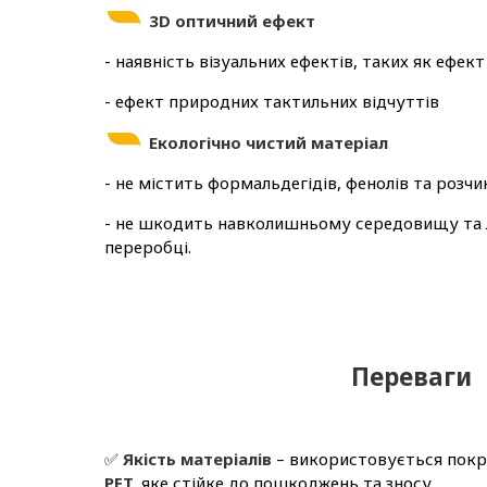
3D оптичний ефект
- наявність візуальних ефектів, таких як ефек
- ефект природних тактильних відчуттів
Екологічно чистий матеріал
- не містить формальдегідів, фенолів та розчи
- не шкодить навколишньому середовищу та л
переробці.
Переваги
✅
Якість матеріалів
– використовується пок
PET,
яке стійке до пошкоджень та зносу.