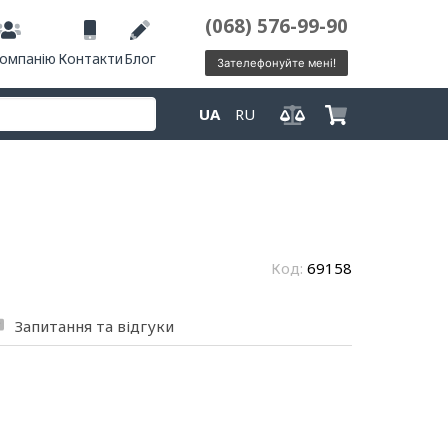
(068) 576-99-90
компанію
Контакти
Блог
Зателефонуйте мені!
UA
RU
Код:
69158
Запитання та відгуки