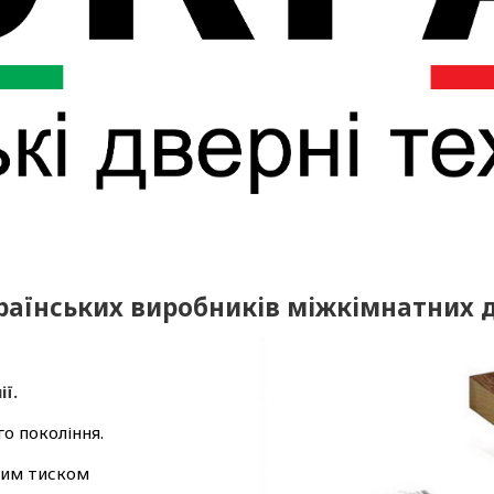
раїнських виробників міжкімнатних 
ї.
о покоління.
ким тиском