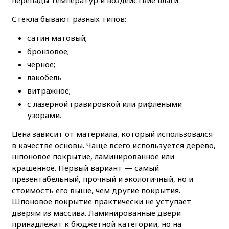
перепады температур и воздействие влаги.
Стекла бывают разных типов:
сатин матовый;
бронзовое;
черное;
лакобель
витражное;
с лазерной гравировкой или рифлеными
узорами.
Цена
зависит от материала, который использовался
в качестве основы. Чаще всего используется дерево,
шпоновое покрытие, ламинированное или
крашенное. Первый вариант — самый
презентабельный, прочный и экологичный, но и
стоимость его выше, чем другие покрытия.
Шпоновое покрытие практически не уступает
дверям из массива. Ламинированные двери
принадлежат к бюджетной категории, но на