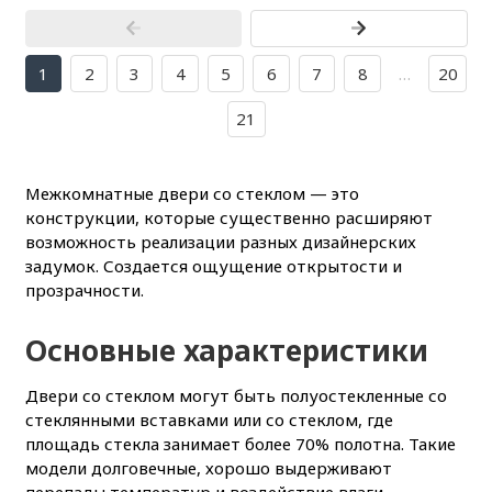
1
2
3
4
5
6
7
8
…
20
21
Межкомнатные двери со стеклом —
это
конструкции, которые существенно расширяют
возможность реализации разных дизайнерских
задумок. Создается ощущение открытости и
прозрачности.
Основные характеристики
Двери со стеклом могут быть полуостекленные со
стеклянными вставками или со стеклом, где
площадь стекла занимает более 70% полотна. Такие
модели долговечные, хорошо выдерживают