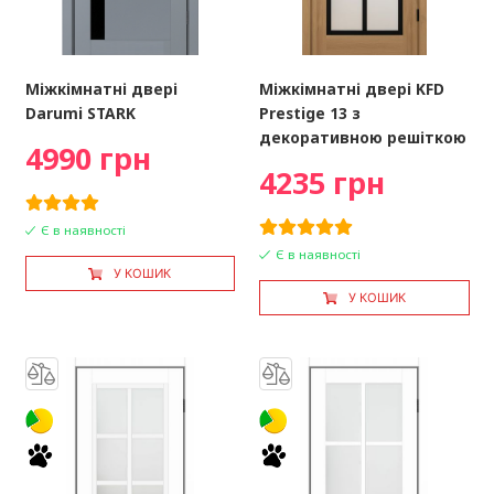
Міжкімнатні двері
Міжкімнатні двері KFD
Darumi STARK
Prestige 13 з
декоративною решіткою
4990 грн
4235 грн
Є в наявності
Є в наявності
У КОШИК
У КОШИК