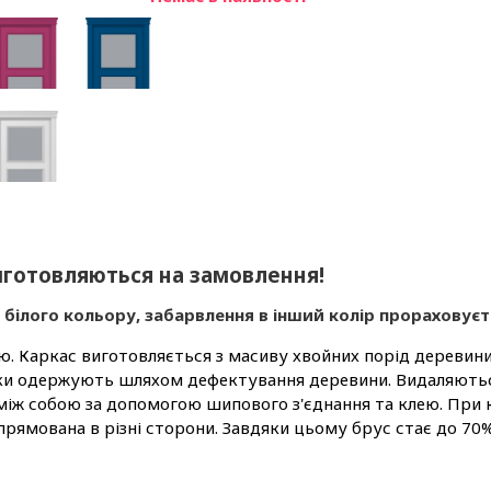
виготовляються на замовлення!
р білого кольору, забарвлення в інший колір прораховує
Каркас виготовляється з масиву хвойних порід деревини 
ски одержують шляхом дефектування деревини. Видаляються 
 між собою за допомогою шипового з'єднання та клею. При
прямована в різні сторони. Завдяки цьому брус стає до 70