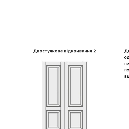
Двостулкове відкривання 2
Д
од
пе
по
ві