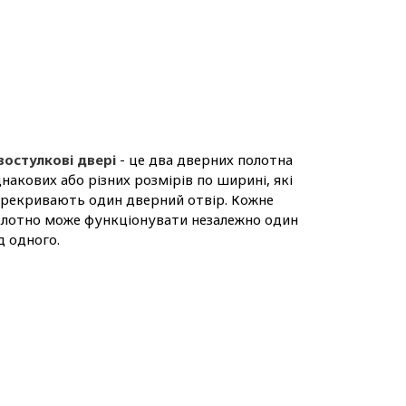
востулкові двері
- це два дверних полотна
накових або різних розмірів по ширині, які
рекривають один дверний отвір. Кожне
лотно може функціонувати незалежно один
д одного.