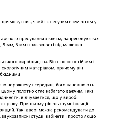
 прямокутник, який і є несучим елементом у
гарячого пресування з клеєм, напресовуються
5 мм, 6 мм в залежності від малюнка
ського виробництва. Він є вологостійким і
є екологічним матеріалом, причому він
обхідними
мало порожнечу всередині, його наповнюють
 цьому полотно стає набагато важчим. Такі
ідчиняти, відчувається, що у виробі
теріалу. При цьому рівень шумоізоляції
 вищий. Такі двері можна рекомендувати до
 звукозаписні студії, кабінети і просто якщо