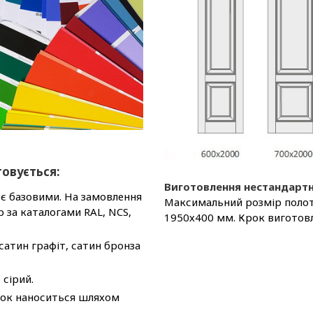
товується:
Виготовлення нестандартн
й є базовими. На замовлення
Максимальний розмір полот
 за каталогами RAL, NCS,
1950х400 мм. Крок виготов
 сатин графіт, сатин бронза
 сірий.
к наноситься шляхом