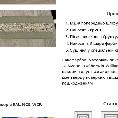
Проц
МДФ попередньо шліф
Наносять ґрунт
Після висихання ґрунт
Наносять 3 шари фарби
Сушіння у спеціальній к
Лакофарбові матеріали вик
та Америка
«Sherwin-Willia
використовується акрилова
має тверду поверхню і від
пошкодженням.
Станд
орів RAL, NCS, WCP.