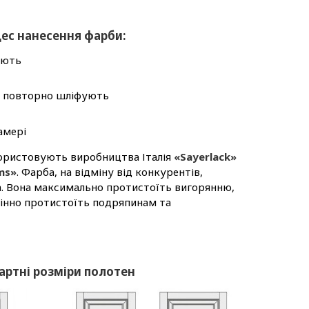
ес нанесення фарби:
ують
у, повторно шліфують
амері
ористовують виробництва Італія
«Sayerlack»
ms»
. Фарба, на відміну від конкурентів,
. Вона максимально протистоїть вигорянню,
мінно протистоїть подряпинам та
артні розміри полотен