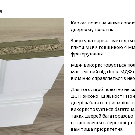
і
Каркас полотна являє собою
дверному полотні.
Зверху на каркас, методом 
плити МДФ товщиною 4 мм, 
фрезерування.
МДФ використовується поль
має зелений відтінок. МДФ 
відмінно справляється з не
Для того, щоб полотно не 
ДСП високої щільності. При
двері набагато приємніше в
використовується багато ма
таких дверей багаторазово
встановлення в переговорні,
вам тиша пріоритетна.