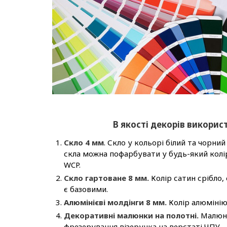
В якості декорів викорис
Скло 4 мм
. Скло у кольорі білий та чорни
скла можна пофарбувати у будь-який колір
WCP.
Скло гартоване 8 мм.
Колір сатин срібло,
є базовими.
Алюмінієві молдінги 8 мм.
Колір алюмінію
Декоративні малюнки на полотні.
Малюно
фрезерування візерунка на верстаті ЧПУ.