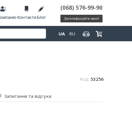
(068) 576-99-90
компанію
Контакти
Блог
Зателефонуйте мені!
UA
RU
Код:
53256
Запитання та відгуки