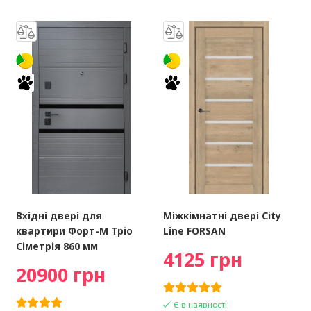
Вхідні двері для
Міжкімнатні двері City
квартири Форт-М Тріо
Line FORSAN
Сіметрія 860 мм
4125 грн
20900 грн
Є в наявності