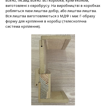
80х40, Інсайд 80х40. Всі коробки, крім економ,
виготовлені з євробрусу. На виробництві в коробках
робляться пази лиштва-добір, або лиштва-лиштва.
Вся лиштва виготовляються з МДФ і має Г-образу
форму для кріплення в коробці (телескопічна
система кріплення).