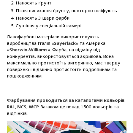
Наносять ґрунт
Після висихання ґрунту, повторно шліфують
Наносять 3 шари фарби
Сушіння у спеціальній камері
Лакофарбові матеріали використовують
виробництва Італія
«Sayerlack»
та Америка
«Sherwin-Williams»
. Фарба, на відміну від
конкурентів, використовується акрилова. Вона
максимально протистоїть вигорянню, має тверду
поверхню і відмінно протистоїть подряпинам та
пошкодженням.
Фарбування проводиться за каталогами кольорів
RAL, NCS, WCP.
Загалом це понад 1500 кольорів та
відтінків.