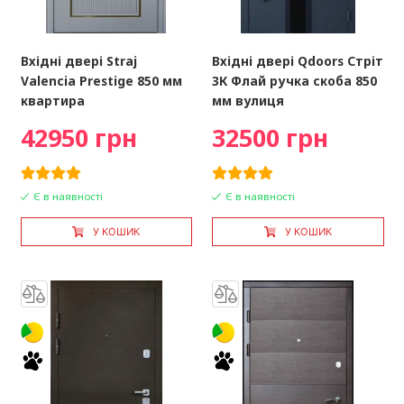
Вхідні двері Straj
Вхідні двері Qdoors Стріт
Valencia Prestige 850 мм
3К Флай ручка скоба 850
квартира
мм вулиця
42950 грн
32500 грн
Є в наявності
Є в наявності
У КОШИК
У КОШИК