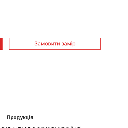
Замовити замір
Продукція
жкімнатних шпононованих дверей, які