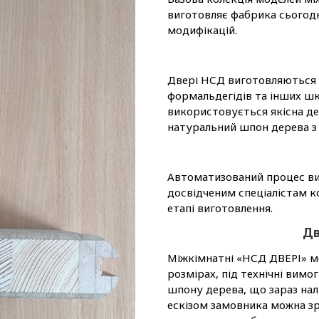
виготовляє фабрика сьогодні
модифікацій.
Двері НСД виготовляються з
формальдегідів та інших шк
використовується якісна де
натуральний шпон дерева з 
Автоматизований процес ви
досвідченим спеціалістам 
етапі виготовлення.
Дв
Міжкімнатні «НСД ДВЕРІ» м
розмірах, під технічні вим
шпону дерева, що зараз налі
ескізом замовника можна зр