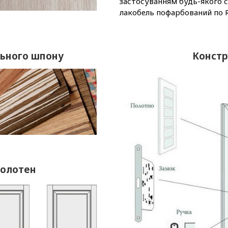
застосуванням будь-якого ск
лакобель пофарбований по R
льного шпону
Констр
полотен