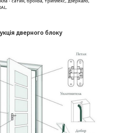
ла - сатин, бронза, триплекс, дзеркало,
AL.
укція дверного блоку