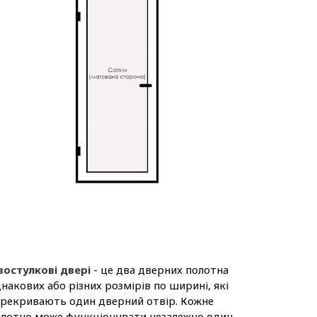
востулкові двері
- це два дверних полотна
накових або різних розмірів по ширині, які
рекривають один дверний отвір. Кожне
лотно може функціонувати незалежно один