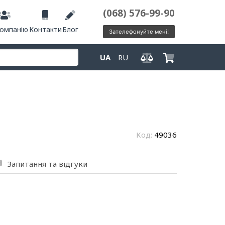
(068) 576-99-90
компанію
Контакти
Блог
Зателефонуйте мені!
UA
RU
Код:
49036
Запитання та відгуки