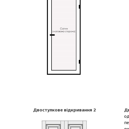
Двостулкове відкривання 2
Д
од
пе
по