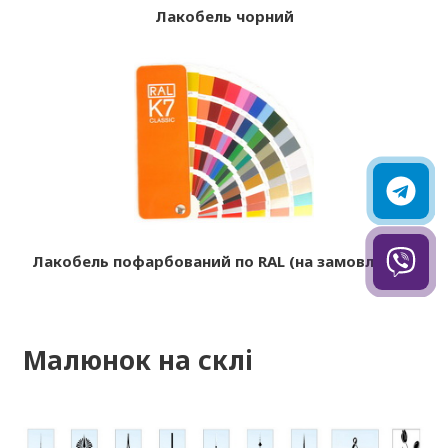
Лакобель чорний
Лакобель пофарбований по RAL (на замовлення)
Малюнок на склі