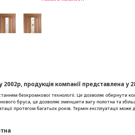
 2002р, продукція компанії представлена у 28
станням безкромкової технології. Це дозволяє обернути 
снового бруса, це дозволяє зменшити вагу полотна та збіл
тації протягом багатьох років. Термін експлуатації може д
отна