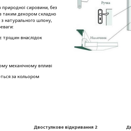
з природної сировини, без
 з таким декором складно
м з натурального шпону,
еваги:
є тріщин внаслідок
ому механічному впливі
ються за кольором
Двостулкове відкривання 2
Д