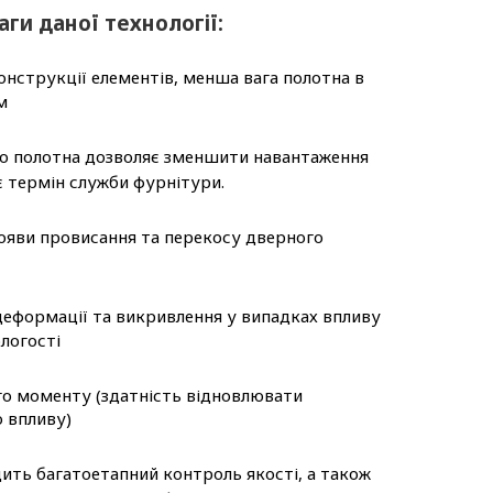
ги даної технології:
нструкції елементів, менша вага полотна в
м
о полотна дозволяє зменшити навантаження
є термін служби фурнітури.
ояви провисання та перекосу дверного
еформації та викривлення у випадках впливу
логості
го моменту (здатність відновлювати
о впливу)
ть багатоетапний контроль якості, а також