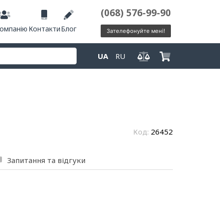
(068) 576-99-90
компанію
Контакти
Блог
Зателефонуйте мені!
UA
RU
Код:
26452
Запитання та відгуки