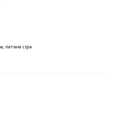
м
w, патина сіра