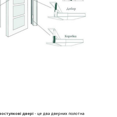
востулкові двері
- це два дверних полотна