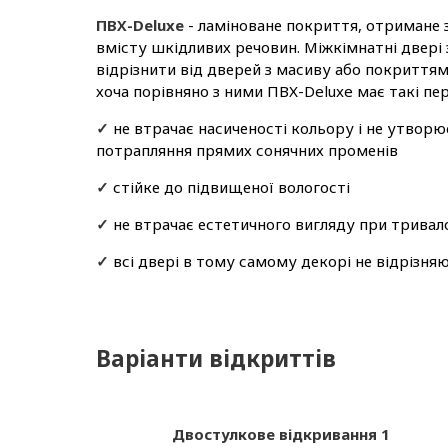
ПВХ-Deluxe
- ламіноване покриття, отримане 
вмісту шкідливих речовин. Міжкімнатні двері
відрізнити від дверей з масиву або покриття
хоча порівняно з ними ПВХ-Deluxe має такі пер
✓
не втрачає насиченості кольору і не утворю
потрапляння прямих сонячних променів
✓
стійке до підвищеної вологості
✓
не втрачає естетичного вигляду при тривал
✓
всі двері в тому самому декорі не відрізня
Варіанти відкриттів
Двостулкове відкривання 1