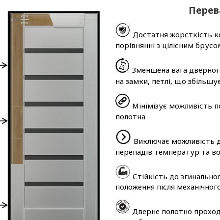
Перева
Достатня жорсткість ко
порівнянні з цілісним брусо
Зменшена вага дверног
на замки, петлі, що збільшу
Мінімізує можливість п
полотна
Виключає можливість д
перепадів температур та во
Стійкість до згинально
положення після механічног
Дверне полотно проходи