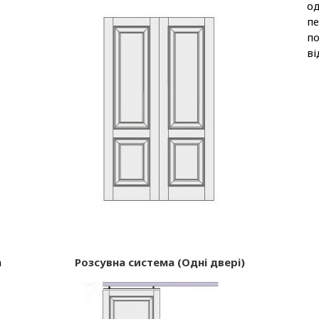
од
пе
по
ві
а
Розсувна система (Одні двері)