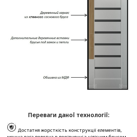
Переваги даної технології:
Достатня жорсткість конструкції елементів,
менша вага полотна в порівнянні з цілісним брусом