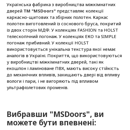
Українська фабрика з виробництва міжкімнатних
дверей
ТМ "MSDoors"
представляє колекції
каркасно-щитових та збірних полотен. Каркас
полотен виготовлений із соснового бруса, покритий
із двох сторін МДФ. У колекціях FASHION та HOLST
телескопічний погонаж. У колекціях ЕКО та SIMPLE
погонаж прибивний. У колекції HOLST
використовується унікальна текстура якої немає
аналогів в Україні. Покриття, що використовуються
у виробництві міжкімнатних дверей, такі як
екошпон і ламіноване ПВХ, мають високу стійкість
до механічних впливів, захищають двері від впливу
вологи і пари, і не вигоряють під впливом
ультрафіолетових променів.
Вибравши "MSDoors", ви
можете бути впевнені: