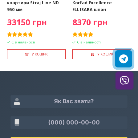
квартири Straj Line ND
Korfad Excellence
950 мм
ELLISARA шпон
33150 грн
8370 грн
Є в наявності
Є в наявності
У КОШИК
У КОШИК