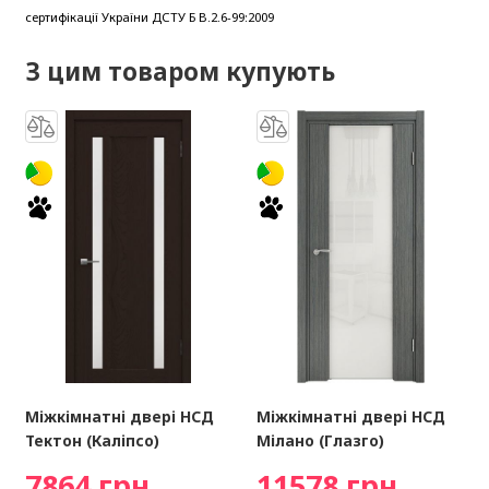
сертифікації України ДСТУ Б В.2.6-99:2009
З цим товаром купують
Міжкімнатні двері НСД
Міжкімнатні двері НСД
Тектон (Каліпсо)
Мілано (Глазго)
7864 грн
11578 грн