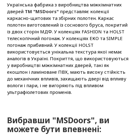
Українська фабрика з виробництва міжкімнатних
дверей
ТМ "MSDoors"
представляє колекції
каркасно-щитових та збірних полотен. Каркас
полотен виготовлений із соснового бруса, покритий
із двох сторін МДФ. У колекціях FASHION та HOLST
телескопічний погонаж. У колекціях ЕКО та SIMPLE
погонаж прибивний. У колекції HOLST
використовується унікальна текстура якої немає
аналогів в Україні. Покриття, що використовуються
у виробництві міжкімнатних дверей, такі як
екошпон і ламіноване ПВХ, мають високу стійкість
до механічних впливів, захищають двері від впливу
вологи і пари, і не вигоряють під впливом
ультрафіолетових променів.
Вибравши "MSDoors", ви
можете бути впевнені: