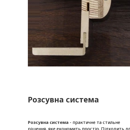
Розсувна система
Розсувна система
- практичне та стильне
рішення, яке економить простір. Підходить д