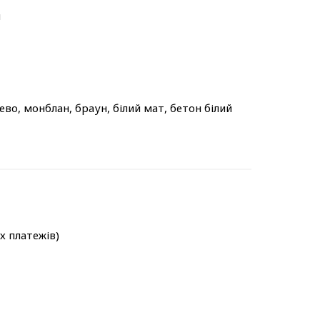
м
ево, монблан, браун, білий мат, бетон білий
-х платежів)