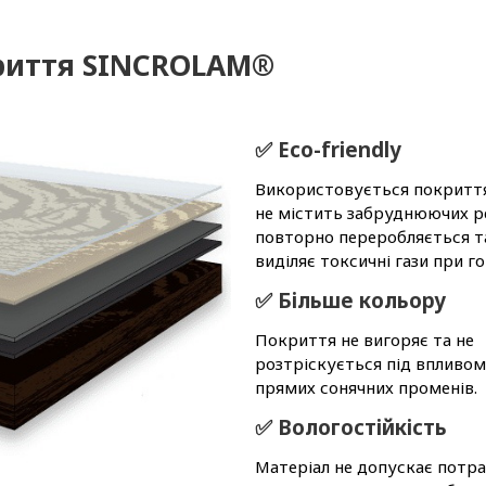
криття SINCROLAM®
✅ Eco-friendly
Використовується покриття
не містить забруднюючих р
повторно переробляється т
виділяє токсичні гази при го
✅ Більше кольору
Покриття не вигоряє та не
розтріскується під впливо
прямих сонячних променів.
✅ Вологостійкість
Матеріал не допускає потр