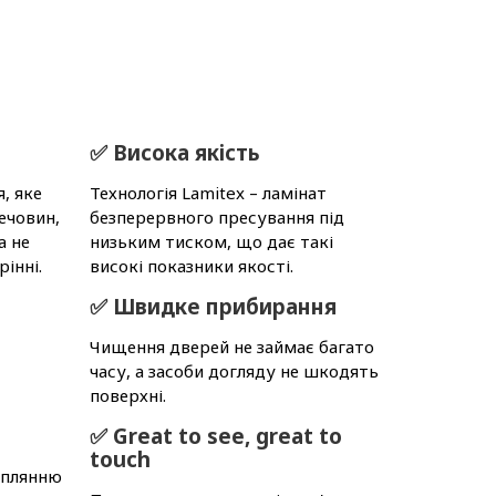
✅ Висока якість
, яке
Технологія Lamitex – ламінат
ечовин,
безперервного пресування під
а не
низьким тиском, що дає такі
рінні.
високі показники якості.
✅ Швидке прибирання
Чищення дверей не займає багато
м
часу, а засоби догляду не шкодять
поверхні.
✅ Great to see, great to
touch
аплянню