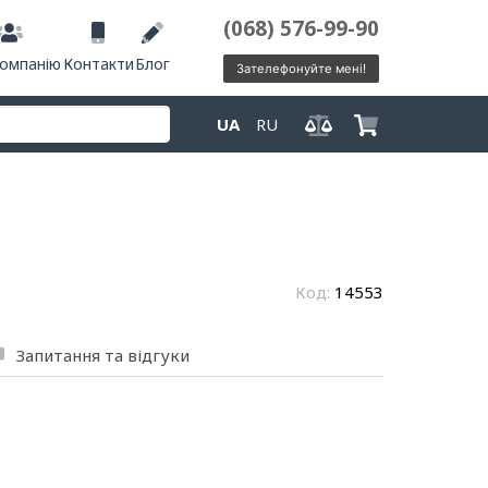
(068) 576-99-90
компанію
Контакти
Блог
Зателефонуйте мені!
UA
RU
Код:
14553
Запитання та відгуки