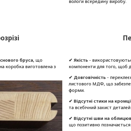
вологи всередину виробу.
озрізі
Пе
снового бруса,
що
✔ Якість
- використовуються
а коробка виготовлена ​​з
компоненти для того, щоб д
✔ Довговічність
- переклеє
листового МДФ, що забезпеч
форми.
✔ Відсутні стики на кромці
та всебічний захист деталей
✔ Відсутні шви на облицюв
що позитивно позначається 