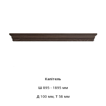
Капітель
Ш
895 - 1895 мм
Д
100 мм,
Т
58 мм