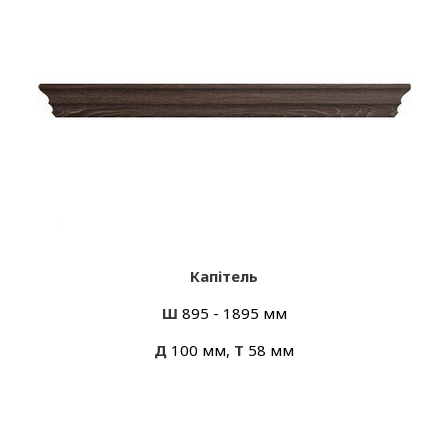
Капітель
Ш
895 - 1895 мм
Д
100 мм,
Т
58 мм