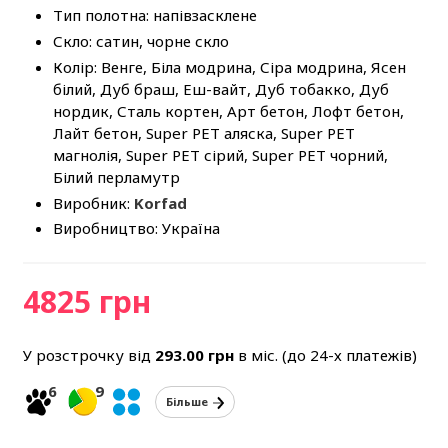
Тип полотна: напівзасклене
Скло: сатин, чорне скло
Колір: Венге, Біла модрина, Сіра модрина, Ясен
білий, Дуб браш, Еш-вайт, Дуб тобакко, Дуб
нордик, Сталь кортен, Арт бетон, Лофт бетон,
Лайт бетон, Super PET аляска, Super PET
магнолія, Super PET сірий, Super PET чорний,
Білий перламутр
Виробник:
Korfad
Виробництво: Україна
4825 грн
У розстрочку від
293.00
грн
в міс. (до 24-х платежів)
6
9
Більше