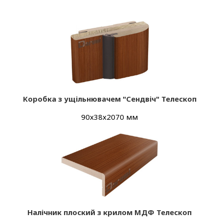
Коробка з ущільнювачем "Сендвіч" Телескоп
90х38х2070 мм
Налічник плоский з крилом МДФ Телескоп