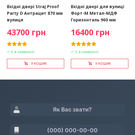
Вхідні двері Straj Proof
Вхідні двері для вулиці
Party D Антрацит 870 мм
Форт-М Метал-МДФ
вулиця
Горизонталь 960 мм
43700 грн
16400 грн
Є в наявності
Є в наявності
У КОШИК
У КОШИК