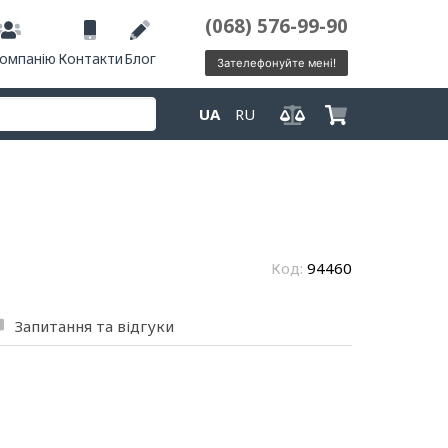
(068) 576-99-90
компанію
Контакти
Блог
Зателефонуйте мені!
UA
RU
Код:
94460
Запитання та відгуки