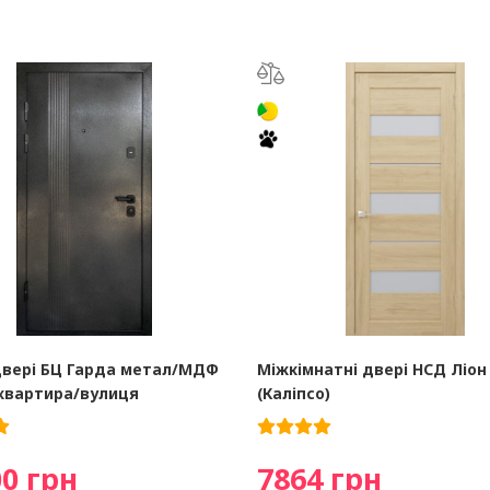
двері БЦ Гарда метал/МДФ
Міжкімнатні двері НСД Ліон
 квартира/вулиця
(Каліпсо)
0 грн
7864 грн