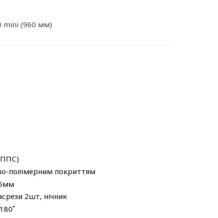
0 mini (960 мм)
(ППС)
ово-полімерним покриттям
 6мм
асрези 2шт, нічник
 180˚