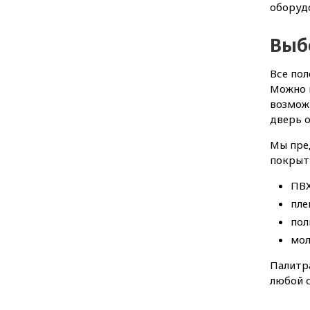
оборудо
Выб
Все пол
Можно 
возможн
дверь 
Мы пред
покрыт
ПВХ
плен
пол
мол
Палитр
любой с