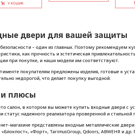
У КОШИК
дные двери для вашей защиты
безопасности – один из главных. Поэтому рекомендуем ку
ристики, как прочность и эстетическая привлекательность
ции при покупке, и наши модели им соответствуют.
тименте покупателям предложены изделия, готовые к уста
ельно недорогой, что делает покупку выгодной.
и плюсы
это салон, в котором вы можете купить входные двери с у
и статус надежного реализатора проверенной и стильной 
нет-магазине представлены входные металлические двери 
, «Блокпост», «Форт», TarimusGroup, Qdoors, ABWEHR и др