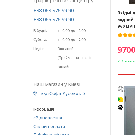
Графік роботи Call-центру
+38 068 576 99 90
Вхідні 
+38 066 576 99 90
мідний
960 мм
В будні:
з 10:00 до 19:00
Субота:
з 10:00 до 17:00
9700
Неділя:
Вихідний
(Приймання заказів
Є в ная
онлайн)
Наш магазин у Києві
вул.Софії Русової, 5
Інформація
єВідновлення
Онлайн-оплата
Публічна оферта