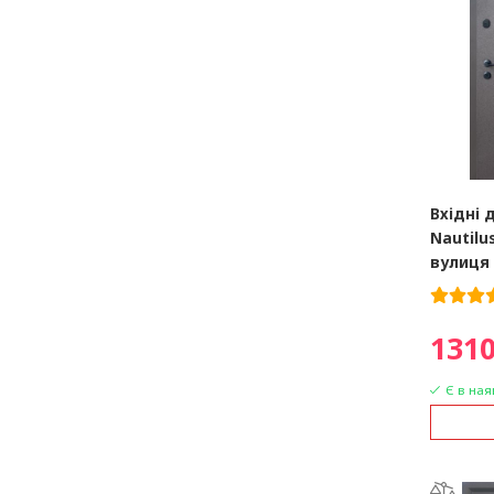
Вхідні 
Nautilu
вулиця
1310
Є в ная