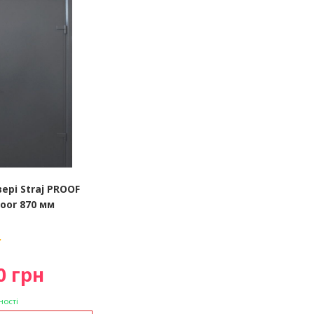
вері Straj PROOF
oor 870 мм
0 грн
ності