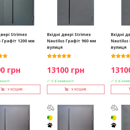
двері Strimex
Вхідні двері Strimex
Вхідні д
s Графіт 1200 мм
Nautilus Графіт 960 мм
Nautilus
вулиця
вулиця
0 грн
13100 грн
1310
вності
Є в наявності
Є в наяв
У КОШИК
У КОШИК