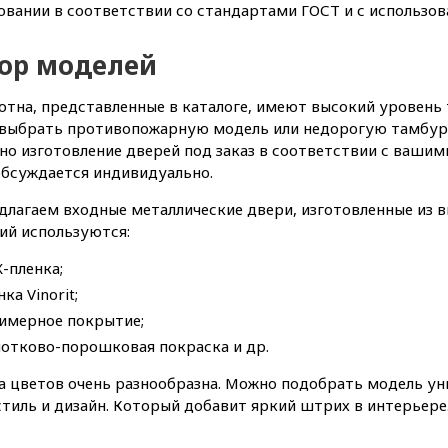
вании в соответствии со стандартами ГОСТ и с использо
ор моделей
отна, представленные в каталоге, имеют высокий уровень 
выбрать противопожарную модель или недорогую тамбурн
о изготовление дверей под заказ в соответствии с вашим
обсуждается индивидуально.
лагаем входные металлические двери, изготовленные из в
ий используются:
-пленка;
ка Vinorit;
имерное покрытие;
отково-порошковая покраска и др.
а цветов очень разнообразна. Можно подобрать модель ун
тиль и дизайн. Который добавит яркий штрих в интерьере