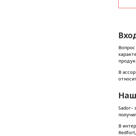
Вхо
Вопрос 
характе
продук
В ассор
относит
Наш
Sador– 
получил
В интер
Redfort