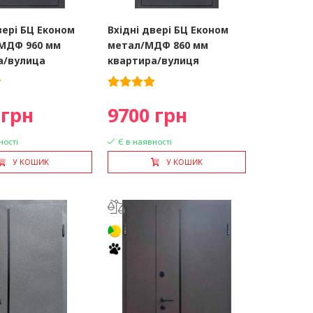
вері БЦ Економ
Вхідні двері БЦ Економ
МДФ 960 мм
метал/МДФ 860 мм
а/вулица
квартира/вулиця
 грн
9700 грн
ності
Є в наявності
У КОШИК
У КОШИК