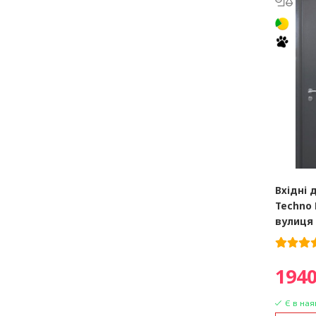
Вхідні 
Techno 
вулиця
1940
Є в ная