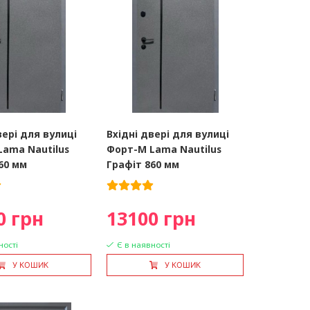
вері для вулиці
Вхідні двері для вулиці
Lama Nautilus
Форт-М Lama Nautilus
60 мм
Графіт 860 мм
0 грн
13100 грн
ності
Є в наявності
У КОШИК
У КОШИК