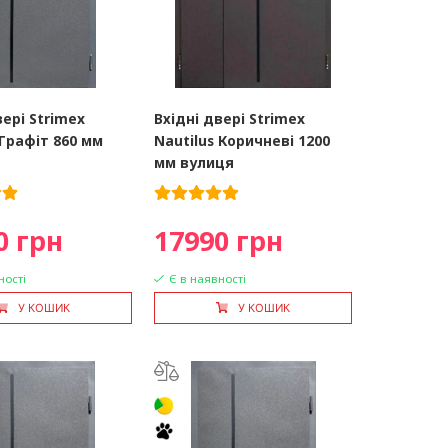
вері Strimex
Вхідні двері Strimex
 Графіт 860 мм
Nautilus Коричневі 1200
мм вулиця
0 грн
17990 грн
ності
Є в наявності
У КОШИК
У КОШИК