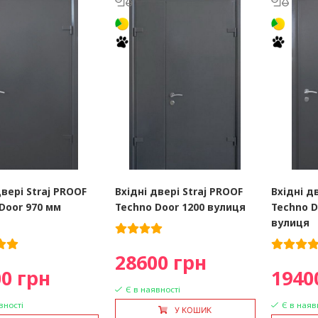
двері Straj PROOF
Вхідні двері Straj PROOF
Вхідні д
Door 970 мм
Techno Door 1200 вулиця
Techno D
вулиця
28600 грн
0 грн
1940
Є в наявності
вності
Є в наяв
У КОШИК