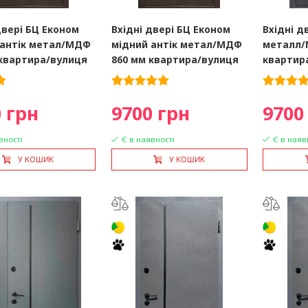
двері БЦ Економ
Вхідні двері БЦ Економ
Вхідні д
 антік метал/МДФ
мідний антік метал/МДФ
металл/
 квартира/вулиця
860 мм квартира/вулиця
квартир
 грн
9700 грн
9700
вності
Є в наявності
Є в наяв
У КОШИК
У КОШИК