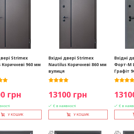
двері Strimex
Вхідні двері Strimex
Вхідні д
s Коричневі 960 мм
Nautilus Коричневі 860 мм
Форт-М 
вулиця
Графіт 9
0 грн
13100 грн
1310
вності
Є в наявності
Є в наяв
У КОШИК
У КОШИК