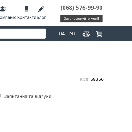
(068) 576-99-90
компанію
Контакти
Блог
Зателефонуйте мені!
UA
RU
Код:
58356
Запитання та відгуки