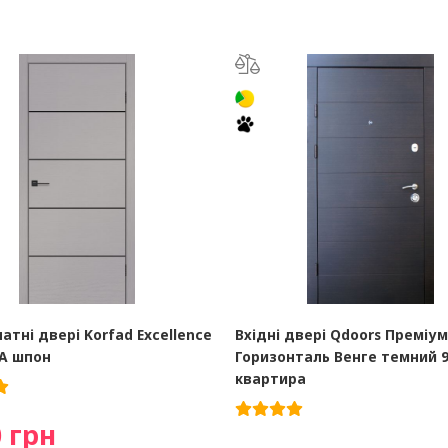
атні двері Korfad Excellence
Вхідні двері Qdoors Преміу
RA шпон
Горизонталь Венге темний 
квартира
 грн