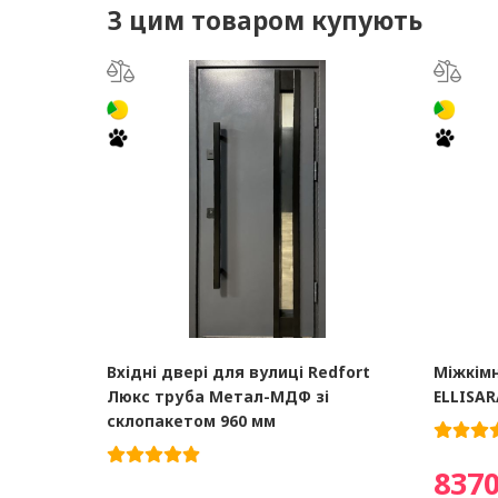
З цим товаром купують
Вхідні двері для вулиці Redfort
Міжкімн
Люкс труба Метал-МДФ зі
ELLISA
склопакетом 960 мм
8370