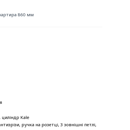
квартира 860 мм
я
, циліндр Kale
тизрізи, ручка на розетці, 3 зовнішні петлі,