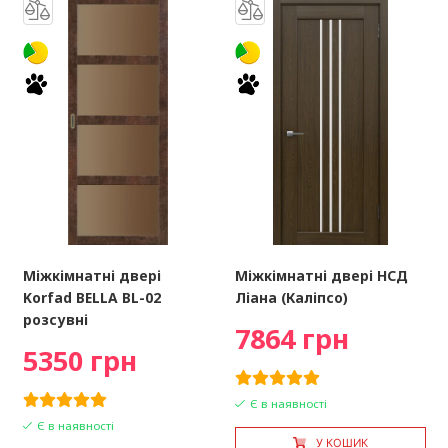
Міжкімнатні двері
Міжкімнатні двері НСД
Korfad BELLA BL-02
Ліана (Каліпсо)
розсувні
7864 грн
5350 грн
Є в наявності
Є в наявності
У КОШИК