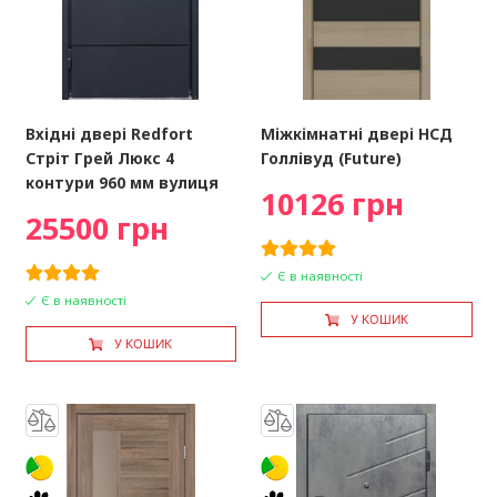
Вхідні двері Redfort
Міжкімнатні двері НСД
Стріт Грей Люкс 4
Голлівуд (Future)
контури 960 мм вулиця
10126 грн
25500 грн
Є в наявності
Є в наявності
У КОШИК
У КОШИК