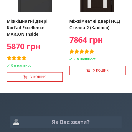
Міжкімнатні двері
Міжкімнатні двері НСД
Korfad Excellence
Стелла 2 (Каліпсо)
MARION Inside
7864 грн
5870 грн
Є в наявності
Є в наявності
У КОШИК
У КОШИК