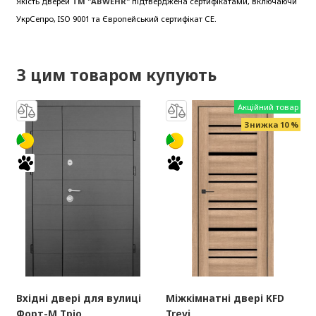
Якість дверей
ТМ "ABWEHR"
підтверджена сертифікатами, включаючи
УкрСепро, ISO 9001 та Європейський сертифікат СЕ.
З цим товаром купують
Акційний товар
Знижка 10 %
Вхідні двері для вулиці
Міжкімнатні двері KFD
Форт-М Тріо
Trevi