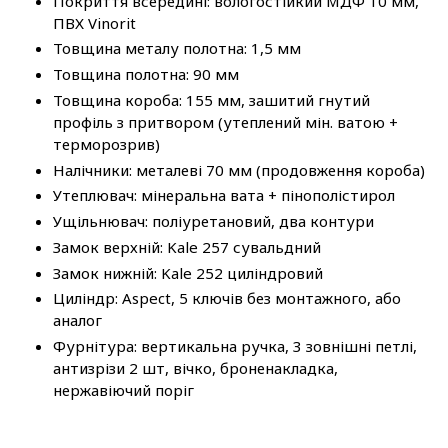
Покриття всередині: вологостійкий МДФ 10 мм,
ПВХ Vinorit
Товщина металу полотна: 1,5 мм
Товщина полотна: 90 мм
Товщина короба: 155 мм, зашитий гнутий
профіль з притвором (утеплений мін. ватою +
терморозрив)
Налічники: металеві 70 мм (продовження короба)
Утеплювач: мінеральна вата + пінополістирол
Ущільнювач: поліуретановий, два контури
Замок верхній: Kale 257 сувальдний
Замок нижній: Kale 252 циліндровий
Циліндр: Aspect, 5 ключів без монтажного, або
аналог
Фурнітура: вертикальна ручка, 3 зовнішні петлі,
антизрізи 2 шт, вічко, броненакладка,
нержавіючий поріг