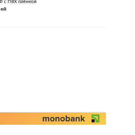
Ф с ПВХ плёнкой
рей