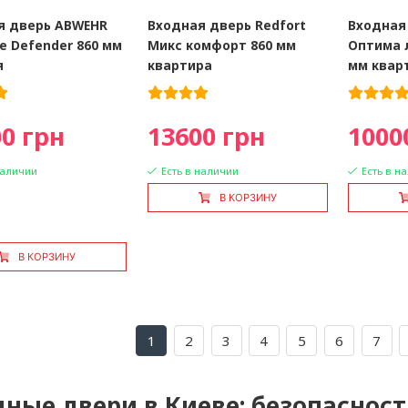
я дверь ABWEHR
Входная дверь Redfort
Входная
se Defender 860 мм
Микс комфорт 860 мм
Оптима 
я
квартира
мм квар
0 грн
13600 грн
1000
наличии
Есть в наличии
Есть в н
В КОРЗИНУ
В КОРЗИНУ
1
2
3
4
5
6
7
ные двери в Киеве: безопасност