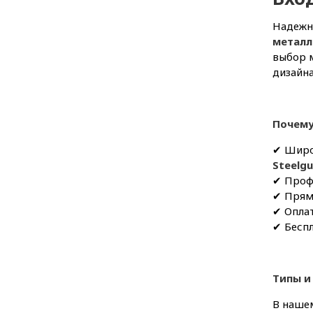
Надежны
металл
выбор м
дизайна
Почему
✔ Широ
Steelg
✔ Профе
✔ Прям
✔ Оплат
✔ Беспл
Типы и
В нашем