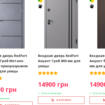
 дверь Redfort
Входная дверь Redfort
Входная
 Грей Металл-
Акцент Грей 860 мм для
Акцент б
терморазрывом
улицы
мм для 
 для улицы
14900 грн
1490
0 грн
Есть в наличии
Есть в н
наличии
В КОРЗИНУ