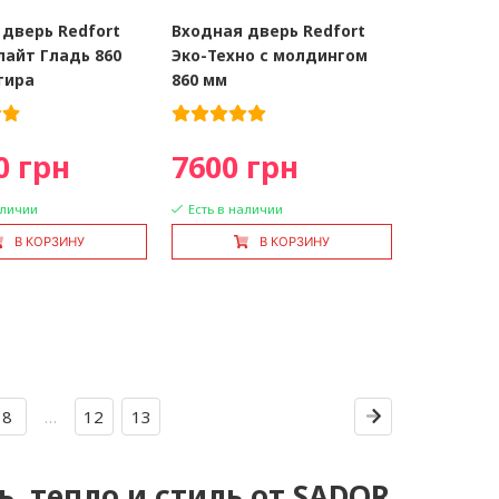
 дверь Redfort
Входная дверь Redfort
лайт Гладь 860
Эко-Техно с молдингом
тира
860 мм
0 грн
7600 грн
аличии
Есть в наличии
В КОРЗИНУ
В КОРЗИНУ
8
…
12
13
ь, тепло и стиль от SADOR