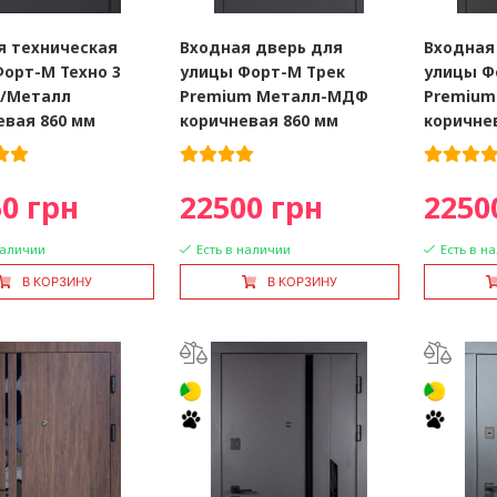
я техническая
Входная дверь для
Входная
Форт-М Техно 3
улицы Форт-М Трек
улицы Ф
/Металл
Premium Металл-МДФ
Premiu
евая 860 мм
коричневая 860 мм
коричне
0 грн
22500 грн
2250
наличии
Есть в наличии
Есть в н
В КОРЗИНУ
В КОРЗИНУ