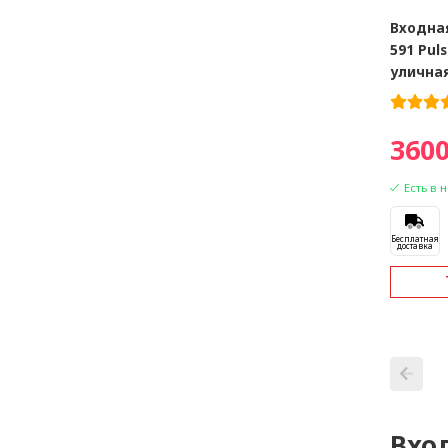
Входна
591 Pul
улична
3600
Есть в 
Бесплатная
доставка
Вход