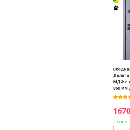
Входная
Дельта
МДФ с 
860 мм
1670
Есть в 