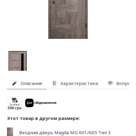
Описание
Характеристики
Вопросы
За обзор
500 грн
Этот товар в другом размере:
Входная дверь Magda MG 601/605 Тип 3