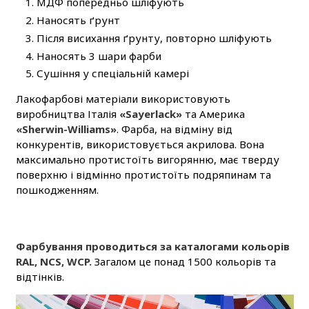
МДФ попередньо шліфують
Наносять ґрунт
Після висихання ґрунту, повторно шліфують
Наносять 3 шари фарби
Сушіння у спеціальній камері
Лакофарбові матеріали використовують
виробництва Італія
«Sayerlack»
та Америка
«Sherwin-Williams»
. Фарба, на відміну від
конкурентів, використовується акрилова. Вона
максимально протистоїть вигорянню, має тверду
поверхню і відмінно протистоїть подряпинам та
пошкодженням.
Фарбування проводиться за каталогами кольорів
RAL, NCS, WCP.
Загалом це понад 1500 кольорів та
відтінків.