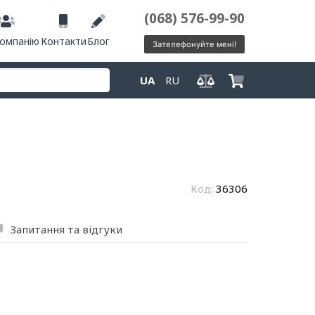
(068) 576-99-90
компанію
Контакти
Блог
Зателефонуйте мені!
UA
RU
Код:
36306
Запитання та відгуки