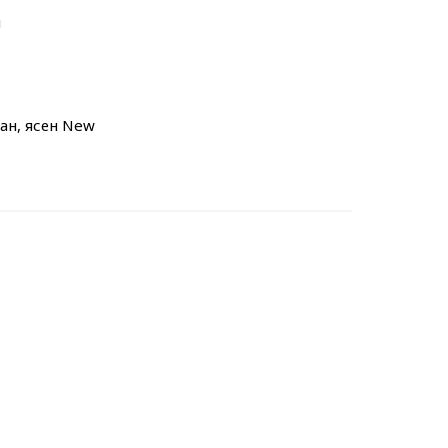
м
тан, ясен New