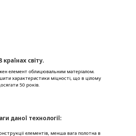
 країнах світу.
кожен елемент облицювальним матеріалом.
ьшити характеристики міцності, що в цілому
осягати 50 років.
ги даної технології:
нструкції елементів, менша вага полотна в