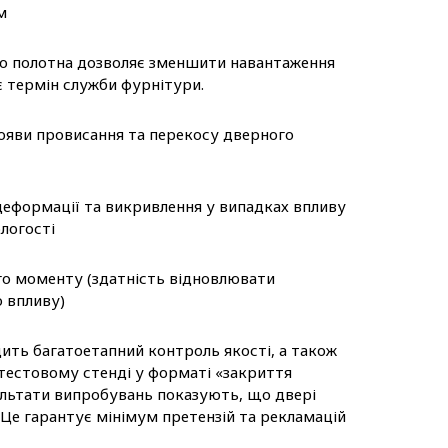
м
о полотна дозволяє зменшити навантаження
є термін служби фурнітури.
ояви провисання та перекосу дверного
еформації та викривлення у випадках впливу
логості
го моменту (здатність відновлювати
о впливу)
ть багатоетапний контроль якості, а також
тестовому стенді у форматі «закриття
зультати випробувань показують, що двері
 Це гарантує мінімум претензій та рекламацій