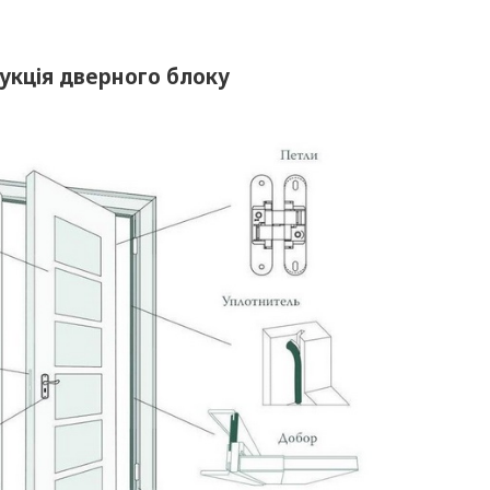
укція дверного блоку