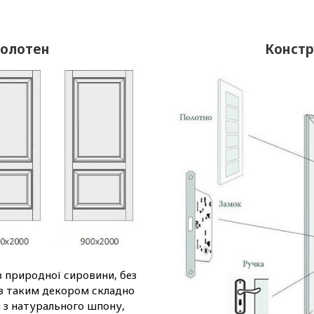
полотен
Констр
з природної сировини, без
 з таким декором складно
м з натурального шпону,