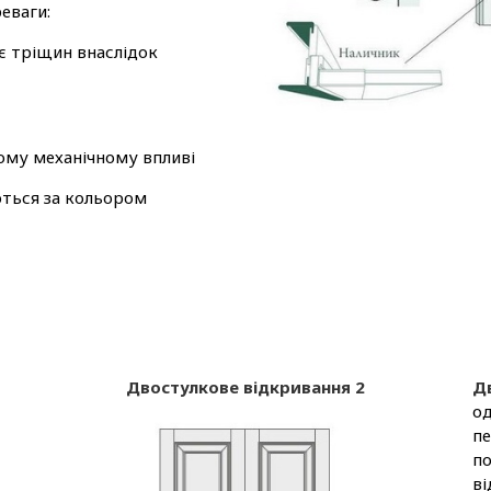
еваги:
є тріщин внаслідок
ому механічному впливі
ються за кольором
Двостулкове відкривання 2
Д
од
пе
по
ві