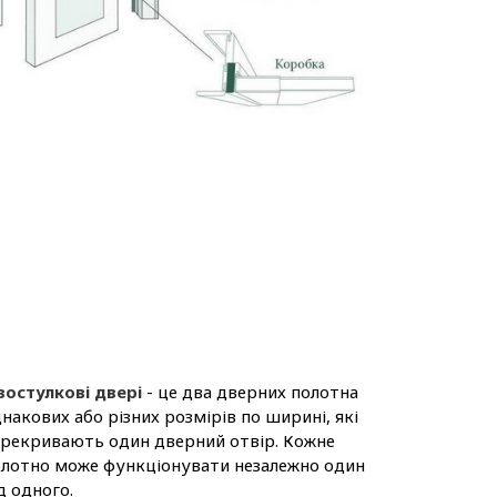
востулкові двері
- це два дверних полотна
накових або різних розмірів по ширині, які
рекривають один дверний отвір. Кожне
лотно може функціонувати незалежно один
д одного.