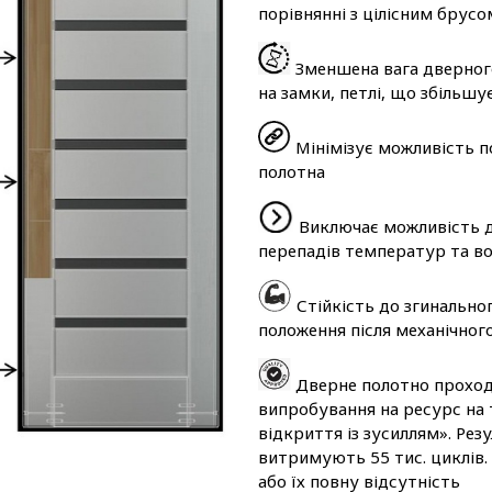
порівнянні з цілісним брусо
Зменшена вага дверног
на замки, петлі, що збільшу
Мінімізує можливість п
полотна
Виключає можливість д
перепадів температур та во
Стійкість до згинально
положення після механічног
Дверне полотно проходи
випробування на ресурс на 
відкриття із зусиллям». Ре
витримують 55 тис. циклів.
або їх повну відсутність