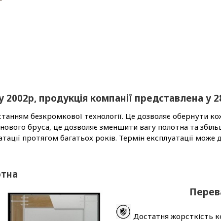
 2002р, продукція компанії представлена у 28
станням безкромкової технології. Це дозволяє обернути 
снового бруса, це дозволяє зменшити вагу полотна та збіл
тації протягом багатьох років. Термін експлуатації може д
отна
Перева
Достатня жорсткість ко