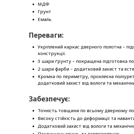
МДФ
Грунт
Емаль
Переваги:
Укріплений каркас дверного полотна – пі
конструкції.
3 шари ґрунту – покращена підготовка по
2 шари фарби – додатковий захист та есте
Кромка по периметру, проклеєна поліурет
додатковий захист від вологи та механіч
Забезпечує:
Точність товщини по всьому дверному п
Високу стійкість до деформації та наван
Додатковий захист від вологи та механіч
Покращену звуко- та теплоізоляцію