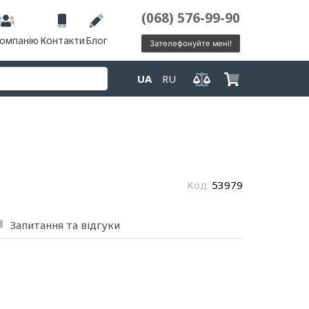
(068) 576-99-90
компанію
Контакти
Блог
Зателефонуйте мені!
UA
RU
Код:
53979
Запитання та відгуки