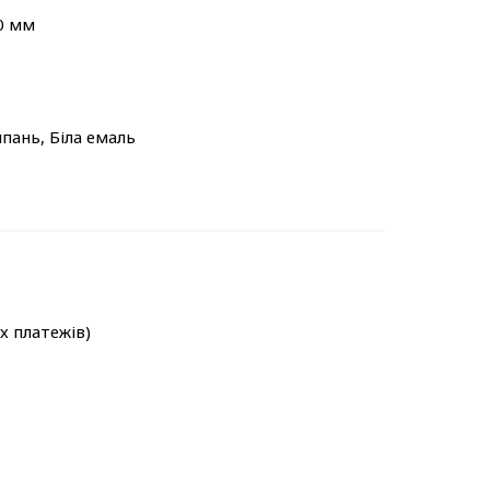
0 мм
мпань, Біла емаль
-х платежів)