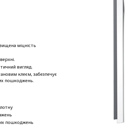
двищена міцність
верхні.
тичний вигляд.
ановим клеєм, забезпечує
них пошкоджень.
олотну
тажень
них пошкоджень