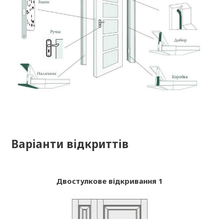
Варіанти відкриттів
Двостулкове відкривання 1