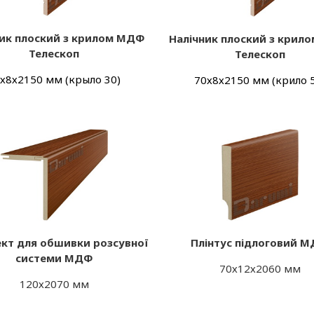
ник плоский з крилом МДФ
Налічник плоский з крил
Телескоп
Телескоп
х8х2150 мм (крыло 30)
70х8х2150 мм (крило 
кт для обшивки розсувної
Плінтус підлоговий 
системи МДФ
70х12х2060 мм
120х2070 мм