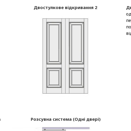
Двостулкове відкривання 2
Д
од
пе
по
ві
а
Розсувна система (Одні двері)