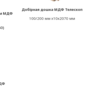
Добірная дошка МДФ Телескоп
ом МДФ
100/200 мм х10х2070 мм
50)
МДФ