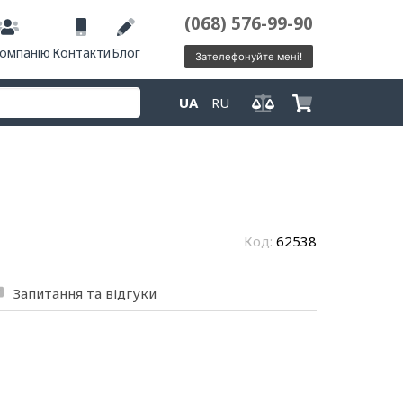
(068) 576-99-90
компанію
Контакти
Блог
Зателефонуйте мені!
UA
RU
Код:
62538
Запитання та відгуки