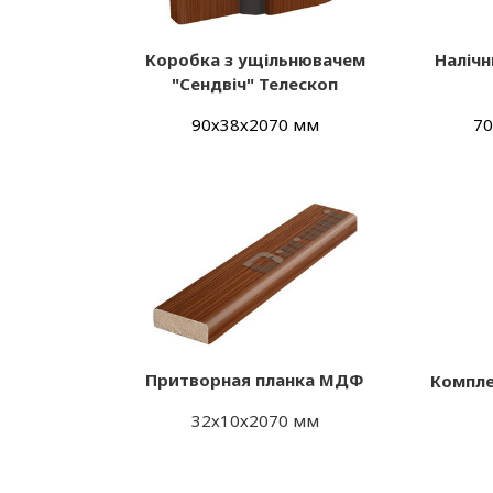
Коробка з ущільнювачем
Наліч
"Сендвіч" Телескоп
90х38х2070 мм
70
Притворная планка МДФ
Компле
32х10х2070 мм