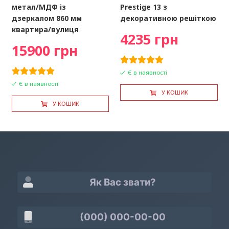
метал/МДФ із
Prestige 13 з
дзеркалом 860 мм
декоративною решіткою
квартира/вулиця
4235 грн
15900 грн
Є в наявності
Є в наявності
У КОШИК
У КОШИК