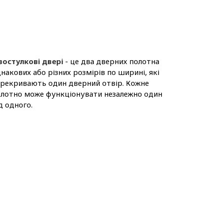
востулкові двері
- це два дверних полотна
накових або різних розмірів по ширині, які
рекривають один дверний отвір. Кожне
лотно може функціонувати незалежно один
д одного.