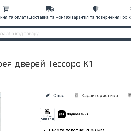
ння та оплата
Доставка та монтаж
Гарантія та повернення
Про 
рея дверей Тессоро К1
Опис
Характеристики
За обзор
500 грн
Висота полотна: 2000 мм