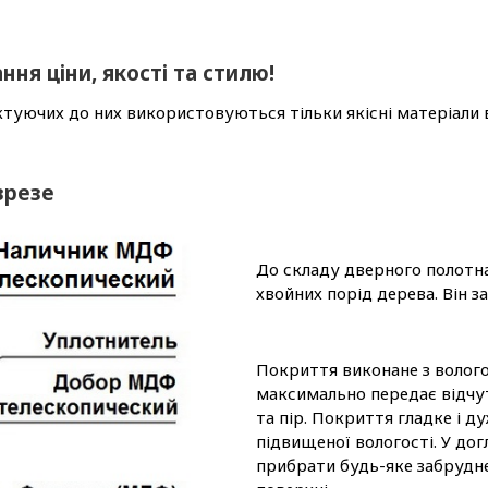
ння ціни, якості та стилю!
туючих до них використовуються тільки якісні матеріали 
зрезе
До складу дверного полотн
хвойних порід дерева. Він з
Покриття виконане з волого
максимально передає відчут
та пір. Покриття гладке і д
підвищеної вологості. У до
прибрати будь-яке забрудне