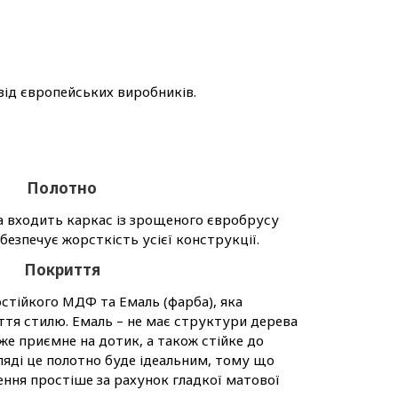
від європейських виробників.
Полотно
а входить каркас із зрощеного євробрусу
абезпечує жорсткість усієї конструкції.
Покриття
стійкого МДФ та Емаль (фарба), яка
тя стилю. Емаль – не має структури дерева
уже приємне на дотик, а також стійке до
гляді це полотно буде ідеальним, тому що
ння простіше за рахунок гладкої матової