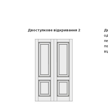
Двостулкове відкривання 2
Д
од
пе
по
ві