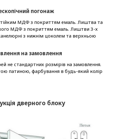
ескопічний погонаж
остійким МДФ з покриттям емаль. Лиштва та
ійкого МДФ з покриттям емаль. Лиштви 3-х
а канелюрні з нижнім цоколем та верхньою
влення на замовлення
й не стандартних розмірів на замовлення.
тою патиною, фарбування в будь-який колір
укція дверного блоку