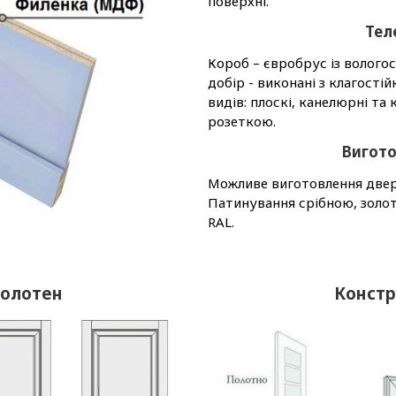
поверхні.
Тел
Короб – євробрус із волог
добір - виконані з клагост
видів: плоскі, канелюрні т
розеткою.
Вигото
Можливе виготовлення двере
Патинування срібною, золо
RAL.
полотен
Констр