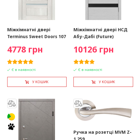
Міжкімнатні двері
Міжкімнатні двері НСД
Terminus Sweet Doors 107
Абу-Дабі (Future)
4778 грн
10126 грн
Є в наявності
Є в наявності
У КОШИК
У КОШИК
Ручка на розетці MVM Z-
1 259