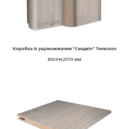
Коробка із ущільнювачем "Сендвіч" Телескоп
80х34х2070 мм