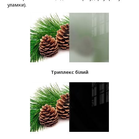
уламки).
Триплекс білий