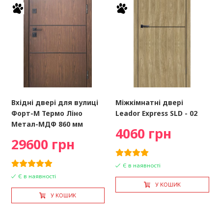
Вхідні двері для вулиці
Міжкімнатні двері
Форт-М Термо Ліно
Leador Express SLD - 02
Метал-МДФ 860 мм
4060 грн
29600 грн
Є в наявності
Є в наявності
У КОШИК
У КОШИК