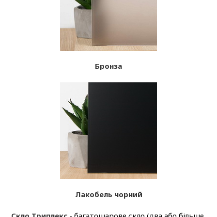
Бронза
Лакобель чорний
Скло Триплекс
- багатошарове скло (два або більше