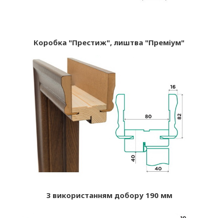
Коробка "Престиж", лиштва "Преміум"
З використанням добору 190 мм