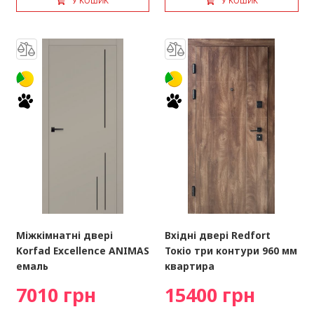
У КОШИК
У КОШИК
Міжкімнатні двері
Вхідні двері Redfort
Korfad Excellence ANIMAS
Токіо три контури 960 мм
емаль
квартира
7010 грн
15400 грн