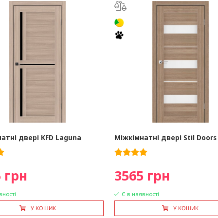
атні двері KFD Laguna
Міжкімнатні двері Stil Door
 грн
3565 грн
вності
Є в наявності
У КОШИК
У КОШИК