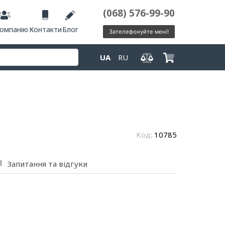
(068) 576-99-90
компанію
Контакти
Блог
Зателефонуйте мені!
UA
RU
Код:
10785
Запитання та відгуки