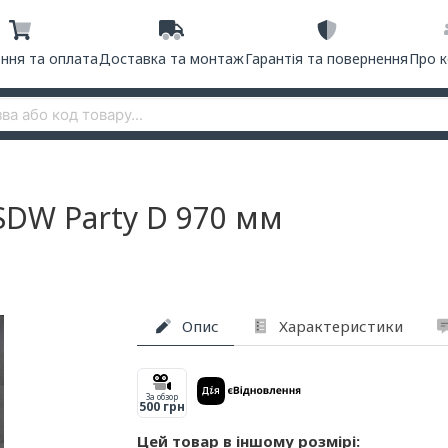
ння та оплата
Доставка та монтаж
Гарантія та повернення
Про 
f SDW Party D 970 мм
Опис
Характеристики
За обзор
500 грн
Цей товар в іншому розмірі: