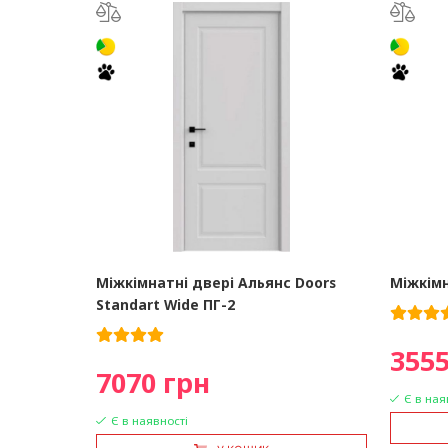
Міжкімнатні двері Альянс Doors
Міжкімн
Standart Wide ПГ-2
3555
7070 грн
Є в ная
Є в наявності