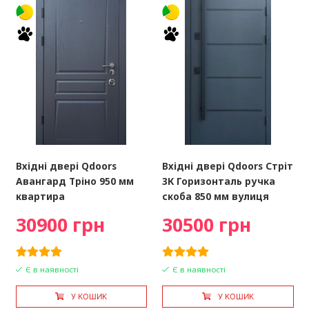
Вхідні двері Qdoors
Вхідні двері Qdoors Стріт
Авангард Тріно 950 мм
3К Горизонталь ручка
квартира
скоба 850 мм вулиця
30900 грн
30500 грн
Є в наявності
Є в наявності
У КОШИК
У КОШИК