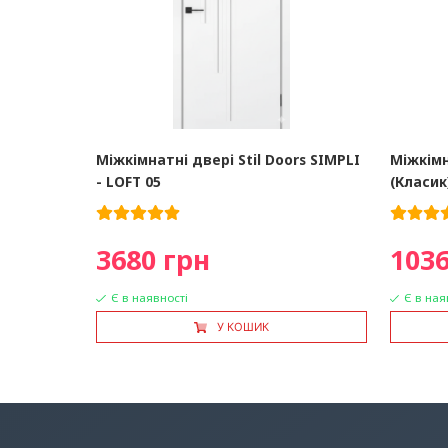
Міжкімнатні двері Stil Doors SIMPLI
Міжкімн
- LOFT 05
(Класик
3680 грн
1036
Є в наявності
Є в ная
У КОШИК