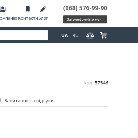
(068) 576-99-90
компанію
Контакти
Блог
Зателефонуйте мені!
UA
RU
Код:
57546
Запитання та відгуки