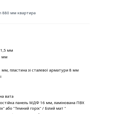
en 880 мм квартира
 1,5 мм
5 мм
3 мм, пластина зі сталевої арматури 8 мм
і
на вата
гостійка панель МДФ 16 мм, ламінована ПВХ
х" або "Темний горіх" / Білий мат "