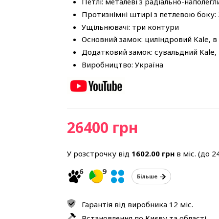
Петлі: металеві з радіально-наполег
Протизнімні штирі з петлевою боку: 
Ущільнювачі: три контури
Основний замок: циліндровий Kale, в
Додатковий замок: сувальдний Kale, 
Виробництво: Україна
26400 грн
У розстрочку від
1602.00
грн
в міс. (до 2
6
9
Більше
Гарантія від виробника 12 міс.
Встановлення по Києву та області