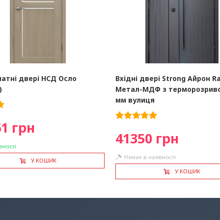
атні двері НСД Осло
Вхідні двері Strong Айрон Ra
)
Метал-МДФ з терморозриво
мм вулиця
1 грн
41350 грн
вності
Немає в наявності
У КОШИК
У КОШИК