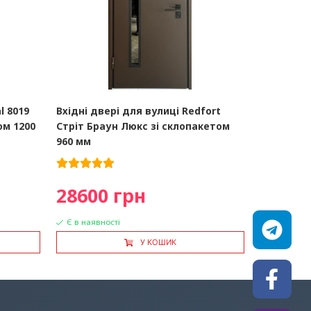
l 8019
Вхідні двері для вулиці Redfort
м 1200
Стріт Браун Люкс зі склопакетом
960 мм
28600 грн
Є в наявності
У КОШИК