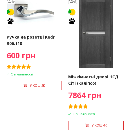
Ручка на розетці Kedr
R06.110
600 грн
Є в наявності
Міжкімнатні двері НСД
Сіті (Каліпсо)
У КОШИК
7864 грн
Є в наявності
У КОШИК