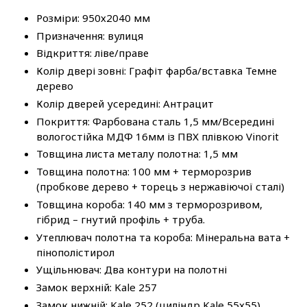
Розміри: 950х2040 мм
Призначення: вулиця
Відкриття: ліве/праве
Колір двері зовні: Графіт фарба/вставка Темне
дерево
Колір дверей усередині: Антрацит
Покриття: Фарбована сталь 1,5 мм/Всередині
вологостійка МДФ 16мм із ПВХ плівкою Vinorit
Товщина листа металу полотна: 1,5 мм
Товщина полотна: 100 мм + терморозрив
(пробкове дерево + торець з нержавіючої сталі)
Товщина короба: 140 мм з терморозривом,
гібрид – гнутий профіль + труба.
Утеплювач полотна та короба: Мінеральна вата +
пінополістирол
Ущільнювач: Два контури на полотні
Замок верхній: Kale 257
Замок нижній: Kale 252 (циліндр Kale 55x55)