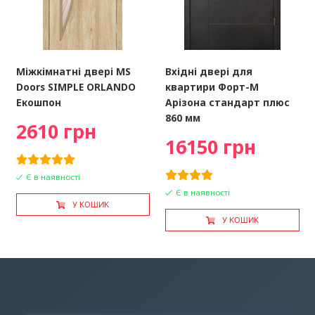
Міжкімнатні двері MS
Вхідні двері для
Doors SIMPLE ORLANDO
квартири Форт-М
Екошпон
Арізона стандарт плюс
860 мм
2610 грн
16150 грн
Є в наявності
Є в наявності
У КОШИК
У КОШИК