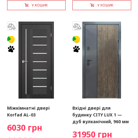
У КОШИК
У КОШИК
Міжкімнатні двері
Вхідні двері для
Korfad AL-03
будинку CITY LUX 1 —
дуб вулканічний, 960 мм
6030 грн
31950 грн