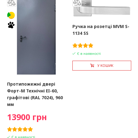
Ручка на розетці MVM S-
1134 SS
Є в наявності
У КОШИК
Протипожежні двері
Форт-М Технічні EI-60,
графітові (RAL 7024), 960
мм
13900 грн
Є в наявності