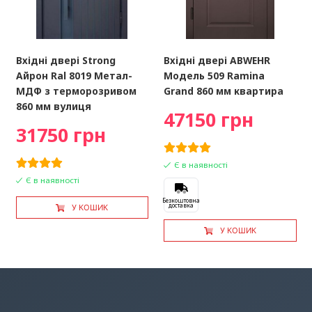
Вхідні двері Strong
Вхідні двері ABWEHR
Айрон Ral 8019 Метал-
Модель 509 Ramina
МДФ з терморозривом
Grand 860 мм квартира
860 мм вулиця
47150 грн
31750 грн
Є в наявності
Є в наявності
Безкоштовна
доставка
У КОШИК
У КОШИК