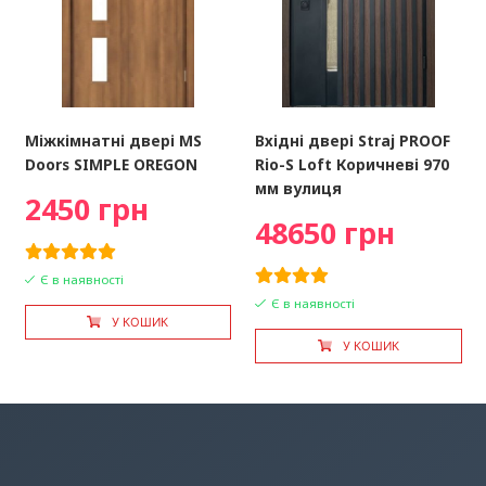
Міжкімнатні двері MS
Вхідні двері Straj PROOF
Doors SIMPLE OREGON
Rio-S Loft Коричневі 970
мм вулиця
2450 грн
48650 грн
Є в наявності
Є в наявності
У КОШИК
У КОШИК