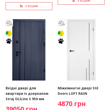
У КОШИК
У КОШИК
Вхідні двері для
Міжкімнатні двері Stil
квартири із дзеркалом
Doors LOFT RAIN
Straj OLiLine S 950 мм
4870 грн
39050 грн